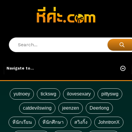
yutnoey
tickswg
ilovesexary
pittyswg
catdevilswing
jeenzen
Deerlong
หีนักเรียน
หีนักศึกษา
สวิงกิ้ง
JohntronX